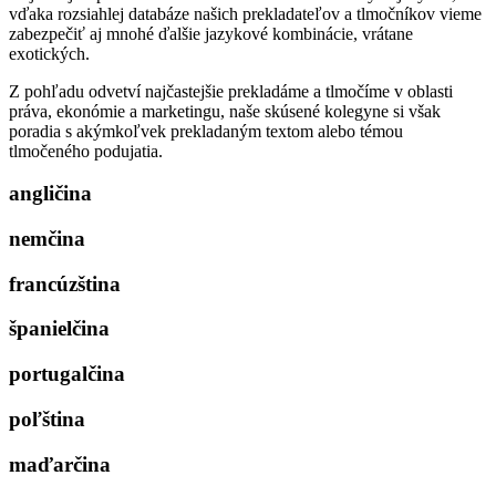
vďaka rozsiahlej databáze našich prekladateľov a tlmočníkov vieme
zabezpečiť aj mnohé ďalšie jazykové kombinácie, vrátane
exotických.
Z pohľadu odvetví najčastejšie prekladáme a tlmočíme v oblasti
práva, ekonómie a marketingu, naše skúsené kolegyne si však
poradia s akýmkoľvek prekladaným textom alebo témou
tlmočeného podujatia.
angličina
nemčina
francúzština
španielčina
portugalčina
poľština
maďarčina